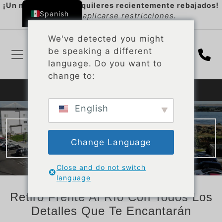
Ir al contenido
¡Un mes gratis en alquileres recientemente rebajados!
Spanish
*Pueden aplicarse restricciones.
We've detected you might
be speaking a different
Nú
language. Do you want to
change to:
SOLICITAR AHORA
English
Servicios
Change Language
Close and do not switch
language
Retiro Frente Al Río Con Todos Los
Detalles Que Te Encantarán